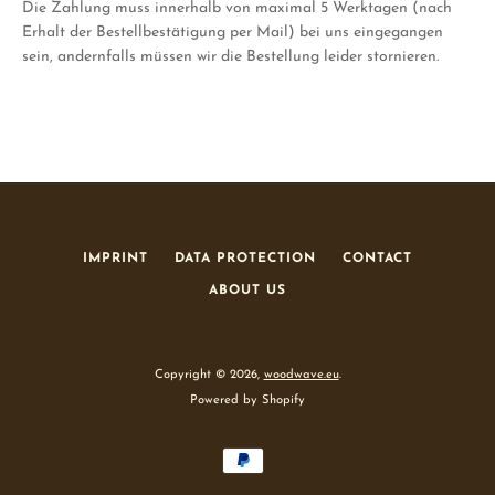
Die Zahlung muss innerhalb von maximal 5 Werktagen (nach
Erhalt der Bestellbestätigung per Mail) bei uns eingegangen
sein, andernfalls müssen wir die Bestellung leider stornieren.
IMPRINT
DATA PROTECTION
CONTACT
ABOUT US
Copyright © 2026,
woodwave.eu
.
Powered by Shopify
Payment
icons